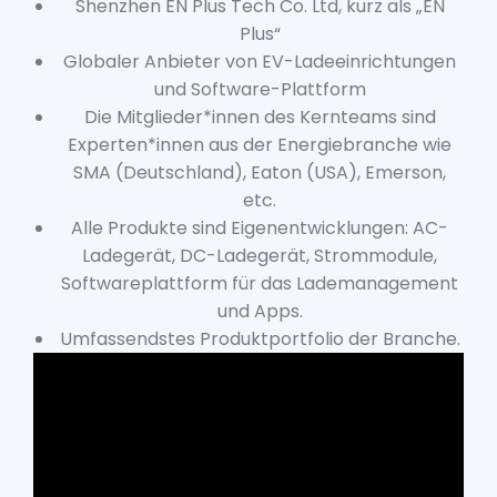
Shenzhen EN Plus Tech Co. Ltd, kurz als „EN
Plus“
Globaler Anbieter von EV-Ladeeinrichtungen
und Software-Plattform
Die Mitglieder*innen des Kernteams sind
Experten*innen aus der Energiebranche wie
SMA (Deutschland), Eaton (USA), Emerson,
etc.
Alle Produkte sind Eigenentwicklungen: AC-
Ladegerät, DC-Ladegerät, Strommodule,
Softwareplattform für das Lademanagement
und Apps.
Umfassendstes Produktportfolio der Branche.