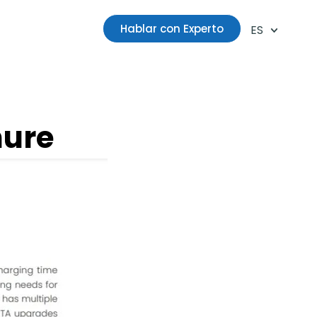
Hablar con Experto
ES
hure