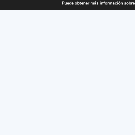
Puede obtener más información sobre 
REINO UNIDO
Aparcamiento Adjudicado por el