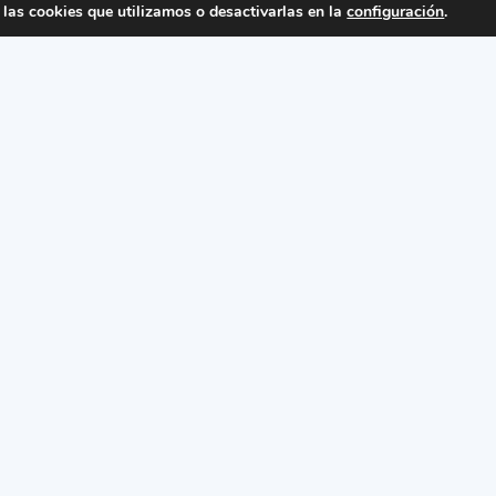
las cookies que utilizamos o desactivarlas en la
configuración
.
REINO UNIDO
Punto de demostración en un