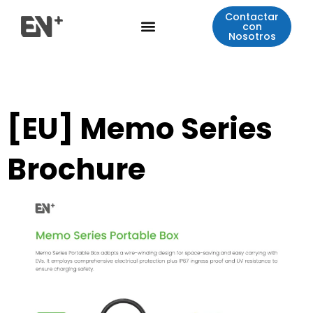
Ir
Contactar
Menú
al
con
Nosotros
contenido
[EU] Memo Series
Brochure