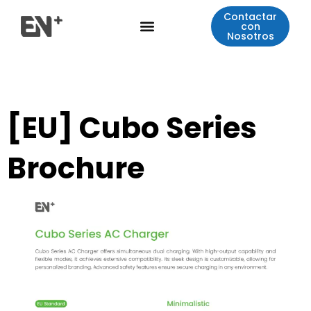
Ir
Contactar
Menú
al
con
Nosotros
contenido
[EU] Cubo Series
Brochure