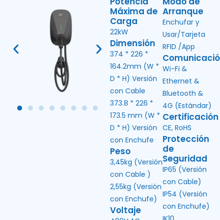
Potencia
Modo de
Máxima de
Arranque
Carga
Enchufar y
22kW
Usar/Tarjeta
Dimensión
RFID /App
374 * 226 *
Comunicaci
164.2mm (W *
Wi-Fi &
D * H) Versión
Ethernet &
con Cable
Bluetooth &
373.8 * 226 *
4G (Estándar)
173.5 mm (W *
Certificación
D * H) Versión
CE, RoHS
Protección
con Enchufe
de
Peso
Seguridad
3,45kg (Versión
IP65 (Versión
con Cable )
con Cable)
2,55kg (Versión
IP54 (Versión
con Enchufe)
con Enchufe)
Voltaje
IK10