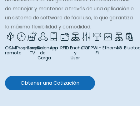
de manejar y mantener a través de una aplicación o
un sistema de software de fácil uso, lo que garantiza
la máxima flexibilidad y comodidad.
O&M
Balanceo
App
RFID
Enchufar
OCPP
Wi-
Ethernet
4G
Blueto
Programador
Carga
remoto
de
y
Fi
FV
Carga
Usar
Obtener una Cotización