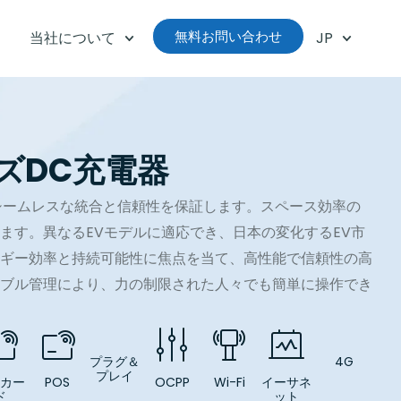
無料お問い合わせ
当社について
JP
ーズDC充電器
えてシームレスな統合と信頼性を保証します。スペース効率の
ます。異なるEVモデルに適応でき、日本の変化するEV市
ギー効率と持続可能性に焦点を当て、高性能で信頼性の高
ブル管理により、力の制限された人々でも簡単に操作でき
。
プラグ＆
4G
プレイ
Dカー
POS
OCPP
Wi-Fi
イーサネ
ド
ット