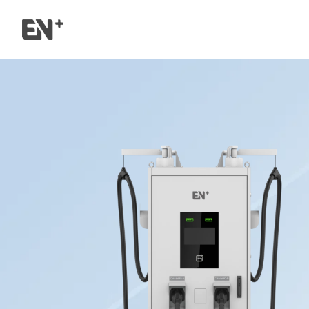
内
容
を
ス
キ
ッ
プ